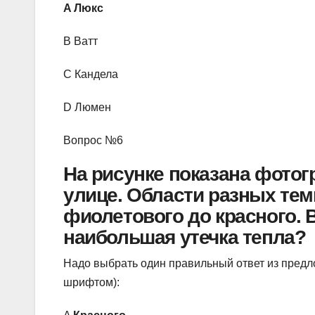
A Люкс
B Ватт
C Кандела
D Люмен
Вопрос №6
На рисунке показана фотог
улице. Области разных тем
фиолетового до красного. 
наибольшая утечка тепла?
Надо выбрать один правильный ответ из пред
шрифтом):