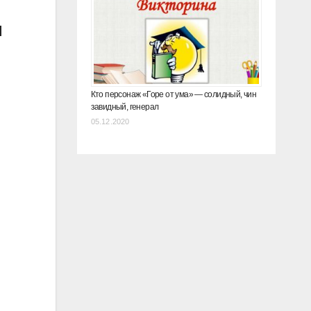
ы
Кто персонаж «Горе от ума» — солидный, чин
завидный, генерал
05.12.2020