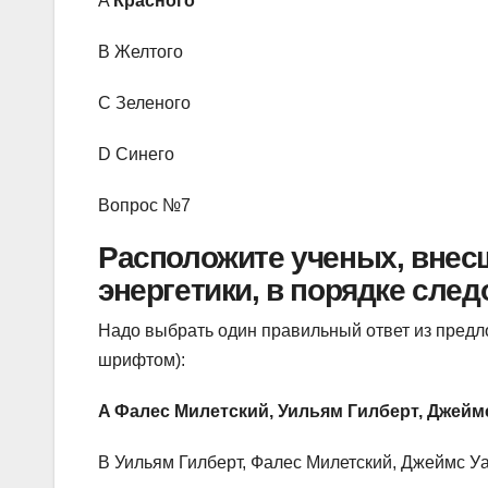
A
Красного
B Желтого
C Зеленого
D Синего
Вопрос №7
Расположите ученых, внес
энергетики, в порядке след
Надо выбрать один правильный ответ из пред
шрифтом):
A Фалес Милетский, Уильям Гилберт, Джейм
B Уильям Гилберт, Фалес Милетский, Джеймс Уа