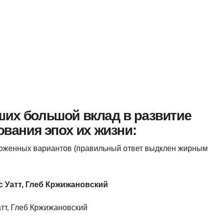
ших большой вклад в развитие
ования эпох их жизни:
ложенных вариантов (правильный ответ выдклен жирным
с Уатт, Глеб Кржижановский
тт, Глеб Кржижановский