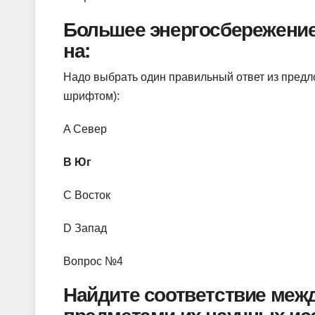
Большее энергосбережение
на:
Надо выбрать один правильный ответ из пред
шрифтом):
A Север
B Юг
C Восток
D Запад
Вопрос №4
Найдите соответствие меж