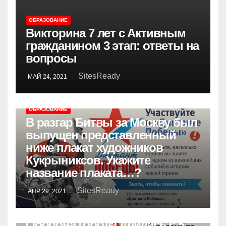
ОБРАЗОВАНИЕ
Викторина 7 лет с Активным
гражданином 3 этап: ответы на
вопросы
SitesReady
МАЙ 24, 2021
ОБРАЗОВАНИЕ
В разгар Битвы за Москву был
выпущен представленный
ниже плакат художников
Кукрыниксов. Укажите
название плаката…?
SitesReady
АПР 29, 2021
ОБРАЗОВАНИЕ
Оборона города длилась с 5