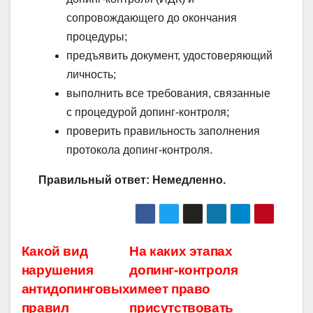
сопровождающего до окончания
процедуры;
предъявить документ, удостоверяющий
личность;
выполнить все требования, связанные
с процедурой допинг-контроля;
проверить правильность заполнения
протокола допинг-контроля.
Правильный ответ: Немедленно.
Навигация
Какой вид
На каких этапах
нарушения
допинг-контроля
по
антидопинговых
имеет право
записям
правил
присутствовать