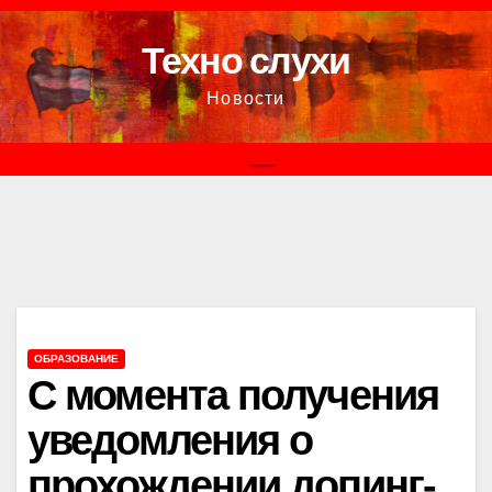
Перейти
к
Техно слухи
содержимому
Новости
ОБРАЗОВАНИЕ
С момента получения
уведомления о
прохождении допинг-