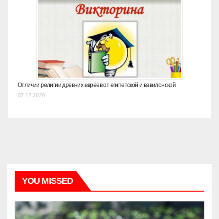
Отличии религии древних евреев от египетской и вавилонской
07.12.2020
YOU MISSED