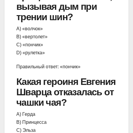
вызывая дым при
трении шин?
А) «волчок»
В) «вертолет»
С) «пончик»
D) «рулетка»
Правильный ответ: «пончик»
Какая героиня Евгения
Шварца отказалась от
чашки чая?
А) Герда
В) Принцесса
С) Эльза