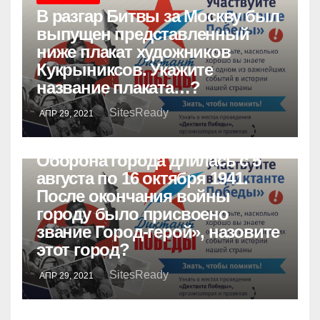
В разгар Битвы за Москву был
выпущен представленный
ниже плакат художников
Кукрыниксов. Укажите
название плаката…?
SitesReady
АПР 29, 2021
ОБРАЗОВАНИЕ
Оборона города длилась с 5
августа по 16 октября 1941.
После окончания войны
городу было присвоено
звание Город-герой», назовите
этот город?
SitesReady
АПР 29, 2021