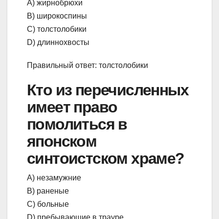
А) жирнобрюхи
В) широкоспины
С) толстолобики
D) длиннохвосты
Правильный ответ: толстолобики
Кто из перечисленных
имеет право
помолиться в
японском
синтоистском храме?
А) незамужние
В) раненые
С) больные
D) пребывающие в трауре