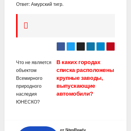
Ответ: Амурский тигр.
Навигация
В каких городах
Что не является
списка расположены
объектом
по
крупные заводы,
Всемирного
записям
выпускающие
природного
автомобили?
наследия
ЮНЕСКО?
от SitesReady