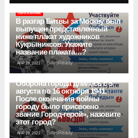
ОБРАЗОВАНИЕ
В разгар Битвы за Москву был
выпущен представленный
ниже плакат художников
Кукрыниксов. Укажите
название плаката…?
SitesReady
АПР 29, 2021
ОБРАЗОВАНИЕ
Оборона города длилась с 5
августа по 16 октября 1941.
После окончания войны
городу было присвоено
звание Город-герой», назовите
этот город?
SitesReady
АПР 29, 2021