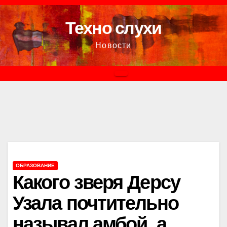
Перейти
к
Техно слухи
содержимому
Новости
ОБРАЗОВАНИЕ
Какого зверя Дерсу
Узала почтительно
называл амбой, а