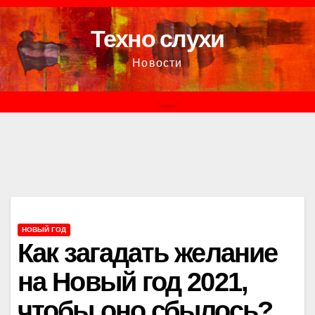
Перейти
к
Техно слухи
содержимому
Новости
НОВЫЙ ГОД
Как загадать желание
на Новый год 2021,
чтобы оно сбылось?