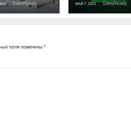
Бесплатно!
SitesReady
SitesReady
2021
МАЙ 7, 2021
ные поля помечены
*