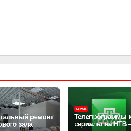
СЛУХИ
Телепрограммы 
тальный ремонт
сериалы на НТВ
ового зала