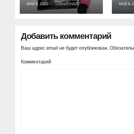
волшебный тюбик
SitesReady
МАЙ 8, 2021
МАЙ 8, 
Добавить комментарий
Ваш адрес email не будет опубликован.
Обязатель
Комментарий