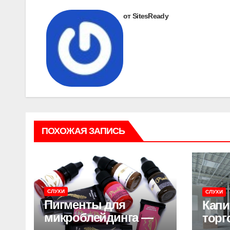
записям
от SitesReady
ПОХОЖАЯ ЗАПИСЬ
СЛУХИ
СЛУХИ
Пигменты для
Капи
микроблейдинга —
торг