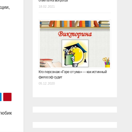
ответы на вопросы
кции,
18.02.2021
Кто персонаж «Горе от ума» — как истинный
философ судит
05.12.2020
тюбик