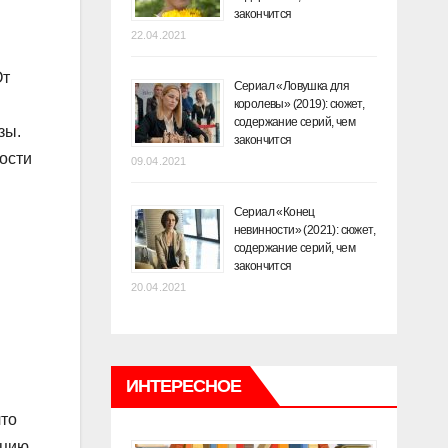
закончится
22.04.2021
От
Сериал «Ловушка для
королевы» (2019): сюжет,
содержание серий, чем
зы.
закончится
ости
09.04.2021
Сериал «Конец
невинности» (2021): сюжет,
содержание серий, чем
закончится
20.04.2021
ИНТЕРЕСНОЕ
что
кцию