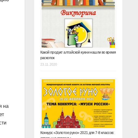
Какой продукт алтайской кухни нашли во время
раскопок
23.11.2020
я на
ет
сти
Конкурс «Золотое руно» 2021 для 7-8 классов: