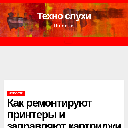
Перейти
к
Техно слухи
содержимому
Новости
НОВОСТИ
Как ремонтируют
принтеры и
заправляют картриджи