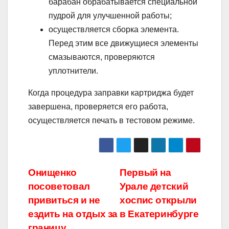
барабан обрабатывается специальной
пудрой для улучшенной работы;
осуществляется сборка элемента.
Перед этим все движущиеся элементы
смазываются, проверяются
уплотнители.
Когда процедура заправки картриджа будет
завершена, проверяется его работа,
осуществляется печать в тестовом режиме.
Навигация
Онищенко
Первый на
посоветовал
Урале детский
по
привиться и не
хоспис открыли
записям
ездить на отдых за
в Екатеринбурге
границу